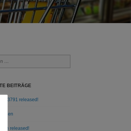
TE BEITRÄGE
3.0.3791 released!
fräsen
sion released!