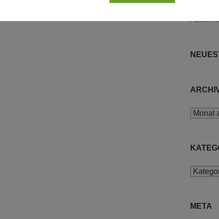
Abschr
NEUES
ARCHI
Archiv
KATEG
Kategor
META