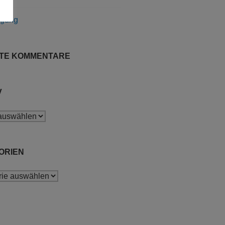
ägung
TE KOMMENTARE
V
ORIEN
ien